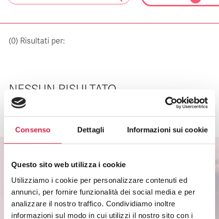
(
0
) Risultati per:
NESSUN RISULTATO
Consenso
Dettagli
Informazioni sui cookie
Questo sito web utilizza i cookie
Utilizziamo i cookie per personalizzare contenuti ed
ISCRIVITI ALLA NEWSLETTER
annunci, per fornire funzionalità dei social media e per
Scopri come partecipare alle iniziative degli
analizzare il nostro traffico. Condividiamo inoltre
ospedali Bollino Rosa.
informazioni sul modo in cui utilizzi il nostro sito con i