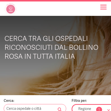
OSPEDALI BOLLINO ROSA
CERCA TRA GLI OSPEDALI
INIZIATIVE
RICONOSCIUTI DAL BOLLINO
ROSA IN TUTTA ITALIA
NOTIZIE
FAQ
CHI SIAMO
Cerca:
Filtra per:
search
Regione
1