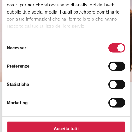
nostri partner che si occupano di analisi dei dati web,
Rimani informato sui temi di salute di
pubblicità e social media, i quali potrebbero combinarle
genere.
con altre informazioni che hai fornito loro o che hanno
Non perderti i riconoscimenti agli ospedali e
raccolto dal tuo utilizzo dei loro servizi.
ai servizi.
Selezione
Necessari
del
CLICCA QUI
consenso
Preferenze
Statistiche
Bollino Rosa è un progetto di
Marketing
Accetta tutti