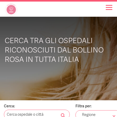
OSPEDALI BOLLINO ROSA
CERCA TRA GLI OSPEDALI
INIZIATIVE
RICONOSCIUTI DAL BOLLINO
ROSA IN TUTTA ITALIA
NOTIZIE
FAQ
CHI SIAMO
Cerca:
Filtra per:
search
Regione