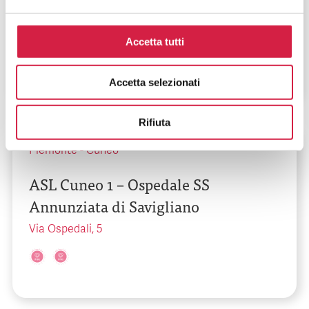
Regalis di Mondovì
Via San Rocchetto, 99
Accetta tutti
Accetta selezionati
Rifiuta
Piemonte
-
Cuneo
ASL Cuneo 1 – Ospedale SS
Annunziata di Savigliano
Via Ospedali, 5