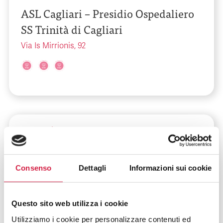
ASL Cagliari – Presidio Ospedaliero
SS Trinità di Cagliari
Via Is Mirrionis, 92
Campania
-
Caserta
ASL Caserta – Presidio Ospedaliero
Dott.ssa Anastasia Guerriero
Consenso
Dettagli
Informazioni sui cookie
Via Orto dell'Abate
Questo sito web utilizza i cookie
Utilizziamo i cookie per personalizzare contenuti ed