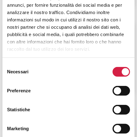
annunci, per fornire funzionalità dei social media e per
analizzare il nostro traffico. Condividiamo inoltre
informazioni sul modo in cui utilizzi il nostro sito con i
nostri partner che si occupano di analisi dei dati web,
Piemonte
-
Torino
pubblicità e social media, i quali potrebbero combinarle
con altre informazioni che hai fornito loro o che hanno
ASL Città di Torino – Ospedale Maria
raccolto dal tuo utilizzo dei loro servizi.
Vittoria
Via Cibrario Luigi 72
Selezione
Necessari
del
consenso
Preferenze
Statistiche
Piemonte
-
Cuneo
Marketing
ASL CN1 – Ospedale Regina Montis