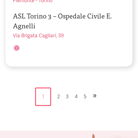
Piemonte
-
Torino
ASL Torino 3 – Ospedale Civile E.
Agnelli
Via Brigata Cagliari, 39
»
1
2
3
4
5