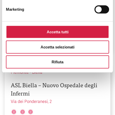
Marketing
ASL Bari – Ospedale Umberto I di
Corato
Via Ruvo, 108
Accetta tutti
Accetta selezionati
Rifiuta
Piemonte
-
Biella
ASL Biella – Nuovo Ospedale degli
Infermi
Via dei Ponderanesi, 2