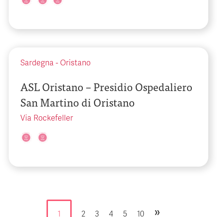
Sardegna
-
Oristano
ASL Oristano – Presidio Ospedaliero
San Martino di Oristano
Via Rockefeller
»
1
2
3
4
5
10