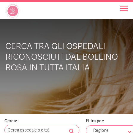
OSPEDALI BOLLINO ROSA
CERCA TRA GLI OSPEDALI
INIZIATIVE
RICONOSCIUTI DAL BOLLINO
ROSA IN TUTTA ITALIA
NOTIZIE
FAQ
CHI SIAMO
Cerca:
Filtra per:
search
Regione