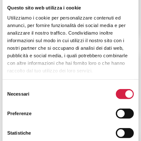
Via Ospedale di Venere, 1
Questo sito web utilizza i cookie
Utilizziamo i cookie per personalizzare contenuti ed
annunci, per fornire funzionalità dei social media e per
analizzare il nostro traffico. Condividiamo inoltre
informazioni sul modo in cui utilizzi il nostro sito con i
nostri partner che si occupano di analisi dei dati web,
pubblicità e social media, i quali potrebbero combinarle
Puglia
-
Bari
con altre informazioni che hai fornito loro o che hanno
raccolto dal tuo utilizzo dei loro servizi.
ASL Bari – Ospedale S. Paolo di Bari
Via Caposcardicchio, snc
Selezione
Necessari
del
consenso
Preferenze
Statistiche
Puglia
-
Bari