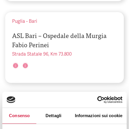
Puglia
-
Bari
ASL Bari – Ospedale della Murgia
Fabio Perinei
Strada Statale 96, Km 73.800
Puglia
-
Bari
ASL Bari – Ospedale Di Venere di
Consenso
Dettagli
Informazioni sui cookie
Bari