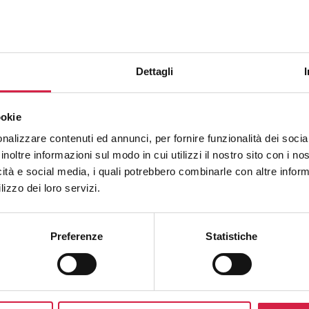
Dettagli
ookie
ulo di
nalizzare contenuti ed annunci, per fornire funzionalità dei socia
inoltre informazioni sul modo in cui utilizzi il nostro sito con i n
icità e social media, i quali potrebbero combinarle con altre inform
lizzo dei loro servizi.
per gli ospedali: Bando Bollino
Preferenze
Statistiche
cipare al bando per entrare a far parte del network degli