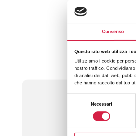
Consenso
Download
Questo sito web utilizza i c
Fac Simile Mod
Utilizziamo i cookie per perso
adesione
nostro traffico. Condividiamo 
di analisi dei dati web, pubbl
che hanno raccolto dal tuo uti
Selezione
FAQ 
Necessari
del
consenso
Che cos’è e come parte