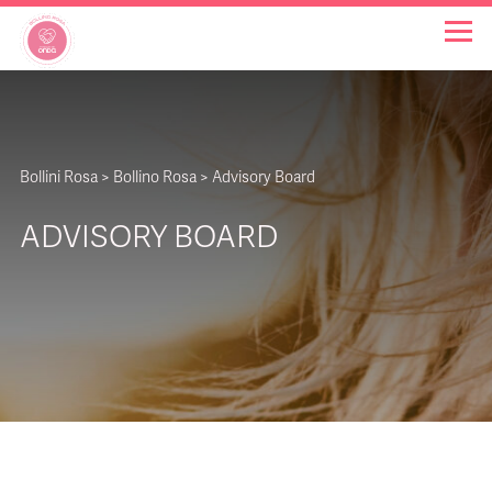
OSPEDALI BOLLINO ROSA
Bollini Rosa
>
Bollino Rosa
>
Advisory Board
INIZIATIVE
ADVISORY BOARD
NOTIZIE
FAQ
CHI SIAMO