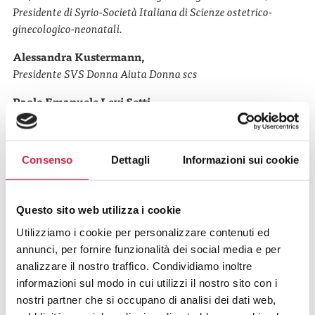
Presidente di Syrio-Società Italiana di Scienze ostetrico-
ginecologico-neonatali.
Alessandra Kustermann,
Presidente SVS Donna Aiuta Donna
scs
Paolo Emanuele Levi Setti,
Direttore Humanitas
Fertility
Center,
IRCCS Humanitas
Research
Hospital
;
Professore ordinario di Ginecologia e
Ostetricia,
Humanitas University
Consenso
Dettagli
Informazioni sui cookie
Livio Luzi,
Direttore Dipartimento Interpresidio di Endocrinologia,
Questo sito web utilizza i cookie
Nutrizione e Malattie Metaboliche, Gruppo MultiMedica.
Utilizziamo i cookie per personalizzare contenuti ed
Carlo Maurizio Montecucco
,
annunci, per fornire funzionalità dei social media e per
Direttore Unità Operativa di Reumatologia, Fondazione
analizzare il nostro traffico. Condividiamo inoltre
IRCCS Policlinico San Matteo Pavia.
informazioni sul modo in cui utilizzi il nostro sito con i
nostri partner che si occupano di analisi dei dati web,
Annamaria Moretti,