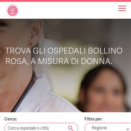
OSPEDALI BOLLINO ROSA
TROVA GLI OSPEDALI BOLLINO
INIZIATIVE
ROSA, A MISURA DI DONNA.
NOTIZIE
FAQ
CHI SIAMO
Cerca:
Filtra per:
search
Regione