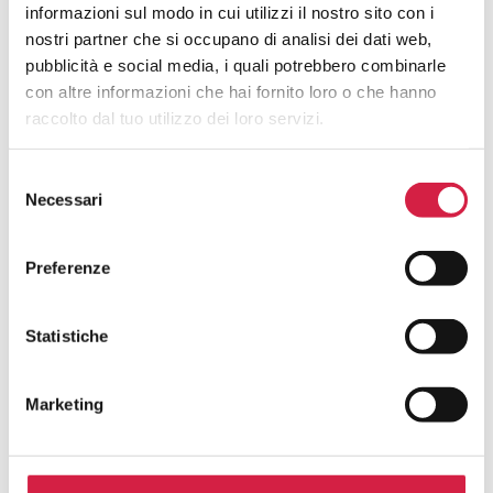
informazioni sul modo in cui utilizzi il nostro sito con i
nostri partner che si occupano di analisi dei dati web,
pubblicità e social media, i quali potrebbero combinarle
con altre informazioni che hai fornito loro o che hanno
raccolto dal tuo utilizzo dei loro servizi.
Selezione
SENOLOGIA
UROLOGIA
Necessari
del
consenso
Preferenze
Statistiche
SERVIZI
CONTRO
Marketing
LA
VIOLENZA