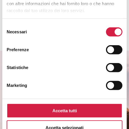
con altre informazioni che hai fornito loro o che hanno
raccolto dal tuo utilizzo dei loro servizi.
Alternative:
Selezione
Necessari
del
consenso
Preferenze
Statistiche
ISCRIVITI ALLA NEWSLETTER
Marketing
Scopri come partecipare alle iniziative degli
ospedali Bollino Rosa.
Rimani informato sui temi di salute di
Accetta tutti
genere.
Non perderti i riconoscimenti agli ospedali e
Accetta selezionati