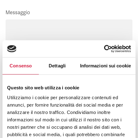
Messaggio
Consenso
Dettagli
Informazioni sui cookie
Inviando i miei dati attraverso questa pagina
Questo sito web utilizza i cookie
confermo di aver letto e preso atto di quanto disposto
Utilizziamo i cookie per personalizzare contenuti ed
nell'
informativa sulla privacy
.
annunci, per fornire funzionalità dei social media e per
analizzare il nostro traffico. Condividiamo inoltre
Esprimo il mio consenso per l’utilizzo dei dati per
informazioni sul modo in cui utilizzi il nostro sito con i
finalità informativa e di marketing da parte del titolare
nostri partner che si occupano di analisi dei dati web,
del trattamento dei dati.
pubblicità e social media, i quali potrebbero combinarle