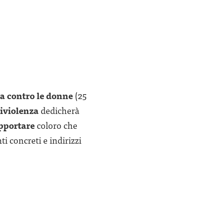
za contro le donne
(25
tiviolenza
dedicherà
pportare
coloro che
i concreti e indirizzi