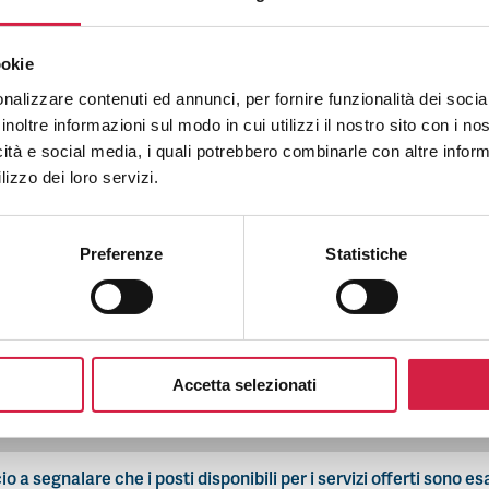
FAQ per gli ospedali: iniziative
ookie
nalizzare contenuti ed annunci, per fornire funzionalità dei socia
Come aderire alle iniziative Bollino Rosa.
inoltre informazioni sul modo in cui utilizzi il nostro sito con i n
icità e social media, i quali potrebbero combinarle con altre inform
lizzo dei loro servizi.
n’iniziativa degli ospedali Bollino Rosa ( (H)Open Day / Weeke
Preferenze
Statistiche
Posso modificare i servizi che ho inserito?
rire un nuovo servizio anche successivamente alla data di sca
Accetta selezionati
n servizio in una data diversa da quella prevista per l’iniziativa,
 a segnalare che i posti disponibili per i servizi offerti sono es