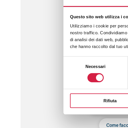
Questo sito web utilizza i c
Utilizziamo i cookie per perso
nostro traffico. Condividiamo 
di analisi dei dati web, pubbl
che hanno raccolto dal tuo uti
Come posso aderire ad u
Selezione
Necessari
del
consenso
Posso inse
Rifiuta
Vorrei inserire u
Come faccio