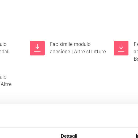
ulo
Fac simile modulo
F
edali
adesione | Altre strutture
a
B
ulo
 Altre
Dettagli