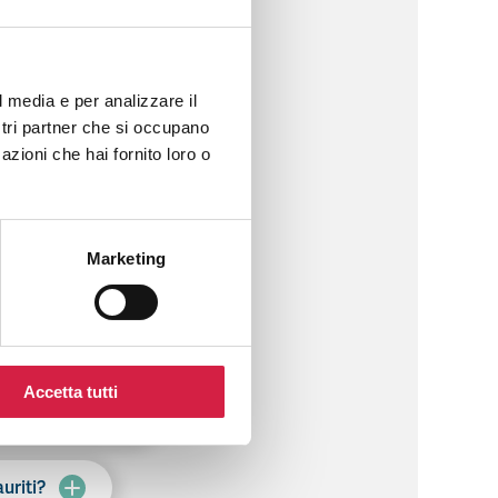
l media e per analizzare il
ostri partner che si occupano
azioni che hai fornito loro o
nd / Week / Month )?
Marketing
denza?
Accetta tutti
 posso farlo?
auriti?