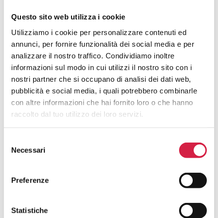
Download
Questo sito web utilizza i cookie
Utilizziamo i cookie per personalizzare contenuti ed
Fac simile modulo di adesione
annunci, per fornire funzionalità dei social media e per
analizzare il nostro traffico. Condividiamo inoltre
informazioni sul modo in cui utilizzi il nostro sito con i
FAQ PER GLI OSPEDALI:
nostri partner che si occupano di analisi dei dati web,
pubblicità e social media, i quali potrebbero combinarle
INIZIATIVE
con altre informazioni che hai fornito loro o che hanno
raccolto dal tuo utilizzo dei loro servizi.
Come aderire alle iniziative Bollino Rosa.
Selezione
Come Posso Aderire Ad Un’iniziativa
Necessari
Degli Ospedali Bollino Rosa ( (H)Open
del
Day / Weekend / Week / Month )?
consenso
Preferenze
Posso Modificare I Servizi Che Ho
Inserito?
Statistiche