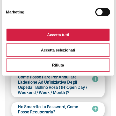
Posso Inserire Un Nuovo Servizio
Anche Successivamente Alla Data Di
Marketing
Scadenza?
Vorrei Inserire Un Servizio In Una Data
Diversa Da Quella Prevista Per
Accetta tutti
L’iniziativa, Posso Farlo?
Accetta selezionati
Come Faccio A Segnalare Che I Posti
Disponibili Per I Servizi Offerti Sono
Esauriti?
Rifiuta
Come Posso Fare Per Annullare
L’adesione Ad Un’iniziativa Degli
Ospedali Bollino Rosa ( (H)Open Day /
Weekend / Week / Month )?
Ho Smarrito La Password, Come
Posso Recuperarla?