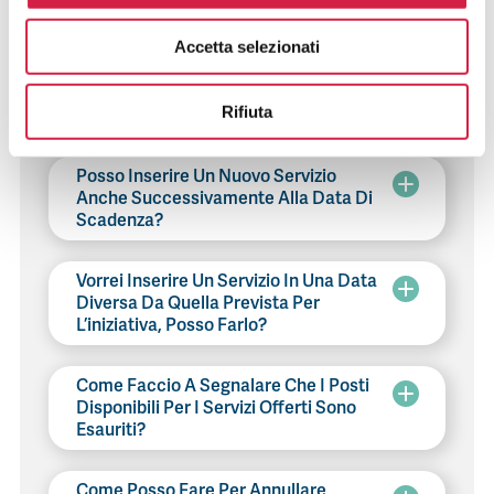
Degli Ospedali Bollino Rosa ( (H)Open
Day / Weekend / Week / Month )?
Accetta selezionati
Posso Modificare I Servizi Che Ho
Rifiuta
Inserito?
Posso Inserire Un Nuovo Servizio
Anche Successivamente Alla Data Di
Scadenza?
Vorrei Inserire Un Servizio In Una Data
Diversa Da Quella Prevista Per
L’iniziativa, Posso Farlo?
Come Faccio A Segnalare Che I Posti
Disponibili Per I Servizi Offerti Sono
Esauriti?
Come Posso Fare Per Annullare