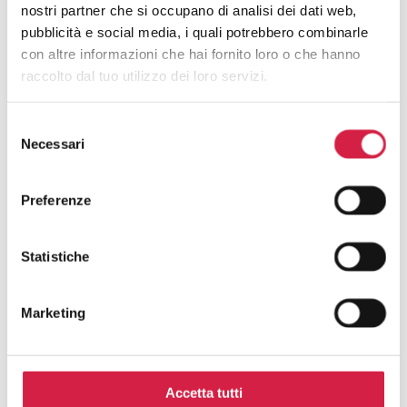
nostri partner che si occupano di analisi dei dati web,
pubblicità e social media, i quali potrebbero combinarle
con altre informazioni che hai fornito loro o che hanno
raccolto dal tuo utilizzo dei loro servizi.
Selezione
Necessari
del
Download
consenso
Preferenze
Scarica il Fac Simile
Statistiche
FAQ PER GLI OSPEDALI:
INIZIATIVE
Marketing
Come aderire alle iniziative Bollino Rosa.
Accetta tutti
Come Posso Aderire Ad Un’iniziativa