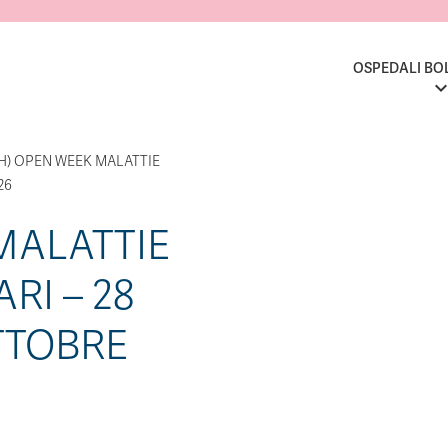
OSPEDALI BO
(H) OPEN WEEK MALATTIE
26
MALATTIE
RI – 28
TTOBRE