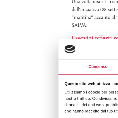
Una volta inseriti, i s
dell’iniziativa (28 se
“matitina” accanto al n
SALVA.
I servizi offerti
Consenso
Questo sito web utilizza i c
Utilizziamo i cookie per perso
Download
nostro traffico. Condividiamo 
di analisi dei dati web, pubbl
che hanno raccolto dal tuo uti
Fac-simile mod