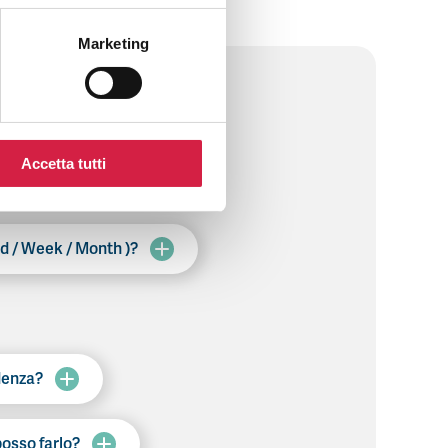
Marketing
Accetta tutti
nd / Week / Month )?
denza?
 posso farlo?