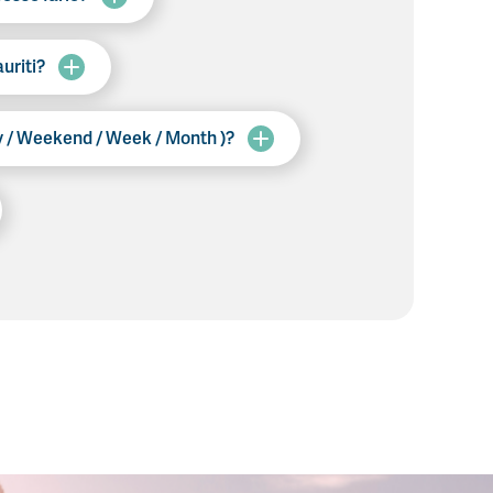
auriti?
ay / Weekend / Week / Month )?