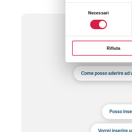
adesione
Selezione
Necessari
del
consenso
Rifiuta
Come posso aderire ad u
Posso inse
Vorrei inserire u