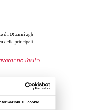
ce da
15 anni
agli
ra
delle principali
everanno l’esito
etwork 2024-
te del nuovo network
Informazioni sui cookie