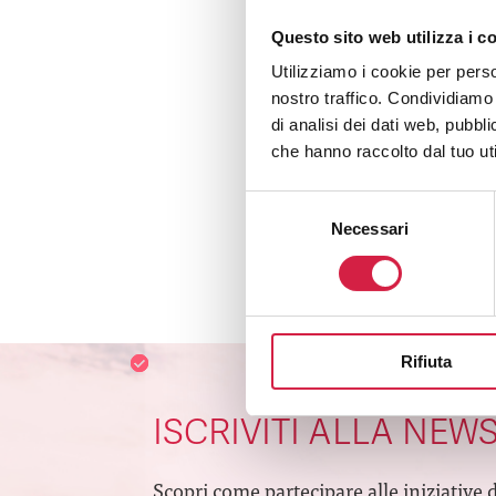
Questo sito web utilizza i c
Utilizziamo i cookie per perso
nostro traffico. Condividiamo 
di analisi dei dati web, pubbl
che hanno raccolto dal tuo uti
Download
Selezione
Necessari
del
consenso
Consulta il pr
della cerimoni
Rifiuta
ISCRIVITI ALLA NEW
Scopri come partecipare alle iniziative 