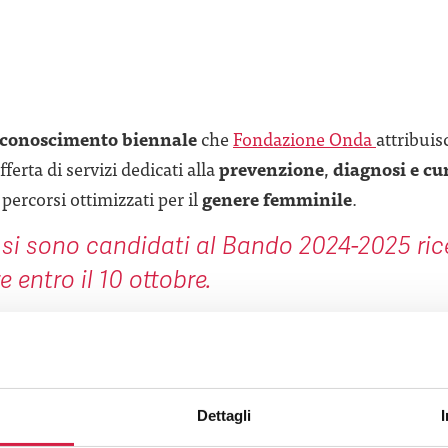
iconoscimento biennale
che
Fondazione Onda
attribuis
offerta di servizi dedicati alla
prevenzione
,
diagnosi e cu
percorsi ottimizzati per il
genere femminile
.
 si sono candidati al Bando 2024-2025 ric
 entro il 10 ottobre.
 2023 a Roma presenteremo il nuovo n
verranno annunciati e premiati gli
Ospedali italiani
par
Dettagli
re particolarmente attente alla salute femminile.