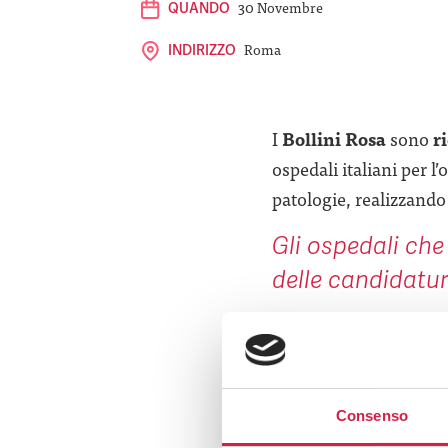
30 Novembre
QUANDO
Roma
INDIRIZZO
I
Bollini Rosa
sono
r
ospedali italiani per l’
patologie, realizzando 
Gli ospedali che
delle candidature
Il 30 novembre
2025.
Durante la
cerimonia
Consenso
Bollini Rosa
, struttu