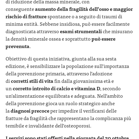
di riduzione della massa minerale, con
conseguente
aumento della fragilità dell’osso e maggior
rischio di fratture
spontanee o a seguito di traumi di
minima entità. Sebbene insidiosa, può essere facilmente
diagnosticata attraverso
esami strumentali
che misurano
la densità minerale ossea e soprattutto
può essere
prevenuta
.
Obiettivo di questa iniziativa, giunta alla sua sesta
edizione, è sensibilizzare la popolazione sull’importanza
della prevenzione primaria, attraverso l’adozione
di
corretti stili di vita
fin dalla giovanissima età e
un
corretto introito di calcio e vitamina D
, secondo
un’alimentazione equilibrata e adeguata. Nell’ambito
della prevenzione gioca un ruolo strategico anche
la
diagnosi precoce
per impedire il verificarsi delle
fratture da fragilità che rappresentano la complicanza più
temibile e invalidante dell’osteoporosi.
I servizi sono stati offerti nella giornata del 20 ottobre.