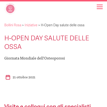
Bollini Rosa
>
Iniziative
>
H-Open Day salute delle ossa
OSPEDALI BOLLINO ROSA
H-OPEN DAY SALUTE DELLE
INIZIATIVE
OSSA
Giornata Mondiale dell’Osteoporosi
NOTIZIE
FAQ
21 ottobre 2021
CHI SIAMO
Visite e colloqui con gli specialisti,