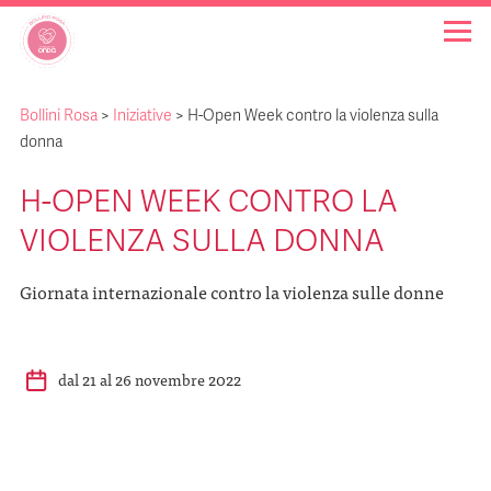
Bollini Rosa
>
Iniziative
>
H-Open Week contro la violenza sulla
OSPEDALI BOLLINO ROSA
donna
H-OPEN WEEK CONTRO LA
INIZIATIVE
VIOLENZA SULLA DONNA
NOTIZIE
Giornata internazionale contro la violenza sulle donne
FAQ
dal 21 al 26 novembre 2022
CHI SIAMO