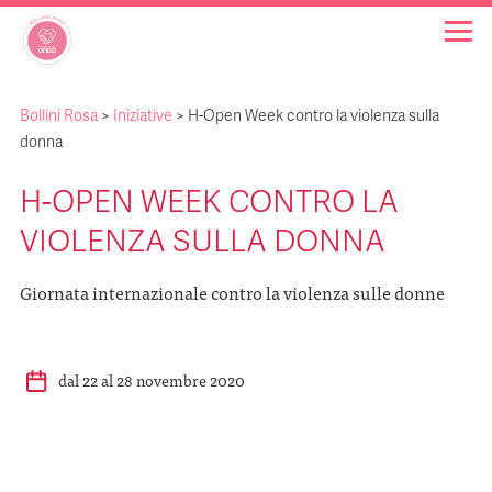
Bollini Rosa
>
Iniziative
>
H-Open Week contro la violenza sulla
OSPEDALI BOLLINO ROSA
donna
H-OPEN WEEK CONTRO LA
INIZIATIVE
VIOLENZA SULLA DONNA
NOTIZIE
Giornata internazionale contro la violenza sulle donne
FAQ
dal 22 al 28 novembre 2020
CHI SIAMO