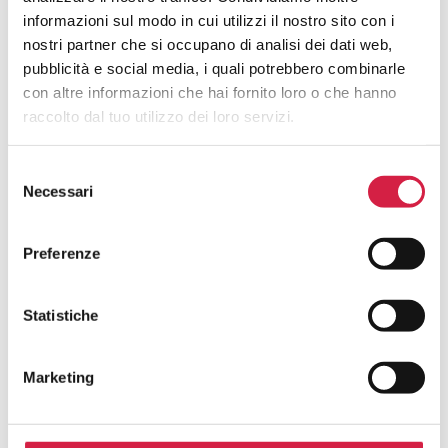
informazioni sul modo in cui utilizzi il nostro sito con i
nostri partner che si occupano di analisi dei dati web,
Report
pubblicità e social media, i quali potrebbero combinarle
con altre informazioni che hai fornito loro o che hanno
raccolto dal tuo utilizzo dei loro servizi.
Selezione
FAQ SULLE INIZIATIVE DEGLI
Necessari
del
consenso
OSPEDALI BOLLINO ROSA
Preferenze
Che Cosa Sono Le Iniziative Degli
Ospedali Bollino Rosa ( (H)Open Day /
Statistiche
Weekend / Week / Month )?
Come Faccio A Sapere Quali Ospedali
Marketing
Bollino Rosa Aderiscono All’iniziativa?