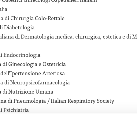
lia​
a di Chirurgia Colo-Rettale​
di Diabetologia​
liana di Dermatologia medica, chirurgica, estetica e di 
di Endocrinologia​
 di Ginecologia e Ostetricia​
 dell’Ipertensione Arteriosa​
na di Neuropsicofarmacologia​
a di Nutrizione Umana​
ana di Pneumologia / Italian Respiratory Society​
i Psichiatria​
ana per la Prevenzione Cardiovascolare​