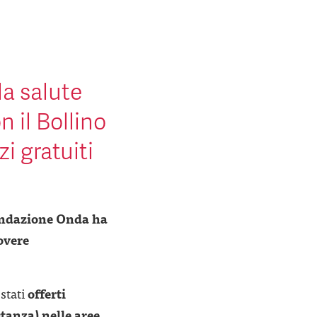
la salute
n il Bollino
i gratuiti
ndazione Onda ha
vere
 stati
offerti
stanza) nelle aree