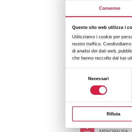
Consenso
Questo sito web utilizza i c
Utilizziamo i cookie per perso
nostro traffico. Condividiamo 
di analisi dei dati web, pubbl
che hanno raccolto dal tuo uti
Selezione
Necessari
del
consenso
Download
Rifiuta
VAMPATE DI C
MENOPAUSA