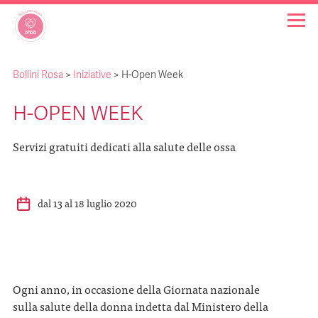
Bollini Rosa
>
Iniziative
>
H-Open Week
OSPEDALI BOLLINO ROSA
H-OPEN WEEK
INIZIATIVE
Servizi gratuiti dedicati alla salute delle ossa
NOTIZIE
dal 13 al 18 luglio 2020
FAQ
CHI SIAMO
Ogni anno, in occasione della Giornata nazionale
sulla salute della donna indetta dal Ministero della