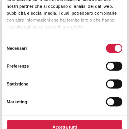
nostri partner che si occupano di analisi dei dati web,
pubblicità e social media, i quali potrebbero combinarle
con altre informazioni che hai fornito loro o che hanno
raccolto dal tuo utilizzo dei loro servizi.
Selezione
Necessari
del
consenso
Download
Preferenze
Report (H) Open Week 2020
Statistiche
Rassegna stampa
Marketing
Poster (H) Open Week 2020
Accetta tutti