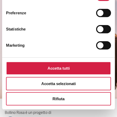
consenso
ISCRIVITI ALLA NEWSLETTER
Preferenze
Scopri come partecipare alle iniziative degli
ospedali Bollino Rosa.
Statistiche
Rimani informato sui temi di salute di
genere.
Marketing
Non perderti i riconoscimenti agli ospedali e
ai servizi.
Accetta tutti
CLICCA QUI
Accetta selezionati
Rifiuta
Bollino Rosa è un progetto di