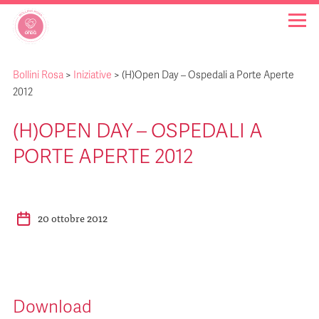
Bollini Rosa
>
Iniziative
>
(H)Open Day – Ospedali a Porte Aperte
OSPEDALI BOLLINO ROSA
2012
(H)OPEN DAY – OSPEDALI A
INIZIATIVE
PORTE APERTE 2012
NOTIZIE
20 ottobre 2012
FAQ
CHI SIAMO
Download