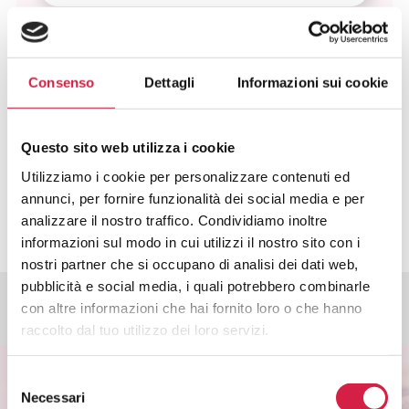
Come Faccio A Sapere Quali Servizi
Vengono Offerti In Occasione Delle
Iniziative Ospedali Bollino Rosa?
Consenso
Dettagli
Informazioni sui cookie
Come Faccio A Prenotare Un
Servizio?
Questo sito web utilizza i cookie
Utilizziamo i cookie per personalizzare contenuti ed
annunci, per fornire funzionalità dei social media e per
analizzare il nostro traffico. Condividiamo inoltre
informazioni sul modo in cui utilizzi il nostro sito con i
nostri partner che si occupano di analisi dei dati web,
pubblicità e social media, i quali potrebbero combinarle
con altre informazioni che hai fornito loro o che hanno
raccolto dal tuo utilizzo dei loro servizi.
Selezione
Necessari
del