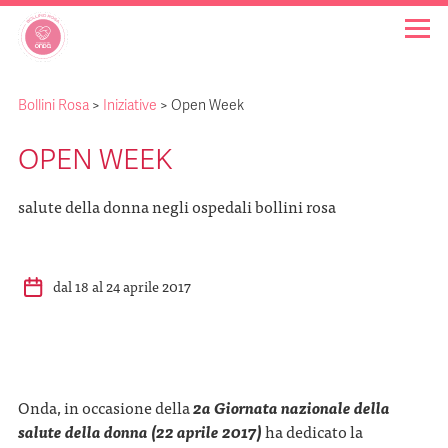
Bollini Rosa
>
Iniziative
>
Open Week
OSPEDALI BOLLINO ROSA
OPEN WEEK
INIZIATIVE
salute della donna negli ospedali bollini rosa
NOTIZIE
dal 18 al 24 aprile 2017
FAQ
CHI SIAMO
Onda, in occasione della
2a Giornata nazionale della
salute della donna (22 aprile 2017)
ha dedicato la