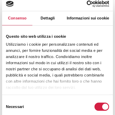
Consenso
Dettagli
Informazioni sui cookie
Questo sito web utilizza i cookie
FAQ SUGLI OSPEDALI BOLLINO
Utilizziamo i cookie per personalizzare contenuti ed
ROSA
annunci, per fornire funzionalità dei social media e per
analizzare il nostro traffico. Condividiamo inoltre
Cosa Sono Gli Ospedali Bollino Rosa?
informazioni sul modo in cui utilizzi il nostro sito con i
nostri partner che si occupano di analisi dei dati web,
pubblicità e social media, i quali potrebbero combinarle
Come Viene Assegnato Il Bollino
Rosa?
con altre informazioni che hai fornito loro o che hanno
raccolto dal tuo utilizzo dei loro servizi.
Come Riconosco Un Ospedale Bollino
Rosa?
Selezione
Necessari
del
consenso
Come Posso Utilizzare I Servizi Offerti