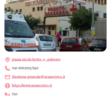
piazza nicola leotta, 4 - palermo
091 6662225/390
direzione.generale@arnascivico.it
https://www.arnascivico.it
750