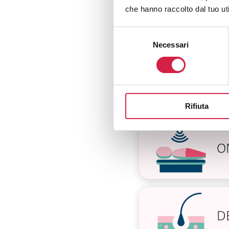
che hanno raccolto dal tuo uti
R
Selezione
Necessari
del
consenso
S
Rifiuta
O
D