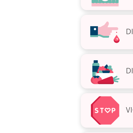
D
D
V