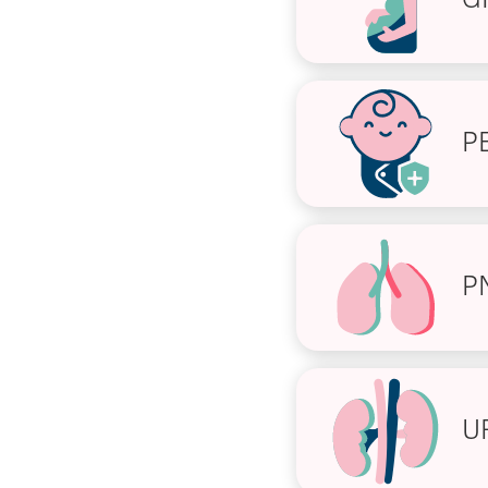
P
P
U