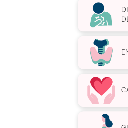
D
D
E
C
G