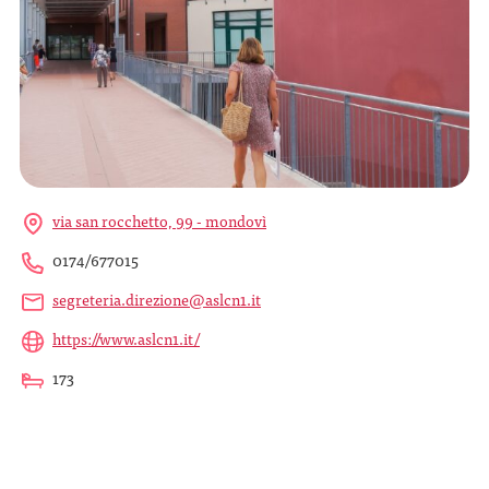
via san rocchetto, 99 - mondovì
0174/677015
segreteria.direzione@aslcn1.it
https://www.aslcn1.it/
173