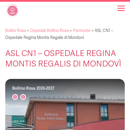
Bollini Rosa
>
Ospedali Bollino Rosa
>
Piemonte
>
ASL CN1 –
OSPEDALI BOLLINO ROSA
Ospedale Regina Montis Regalis di Mondovì
ASL CN1 – OSPEDALE REGINA
INIZIATIVE
MONTIS REGALIS DI MONDOVÌ
NOTIZIE
Bollino Rosa 2026-2027
FAQ
CHI SIAMO