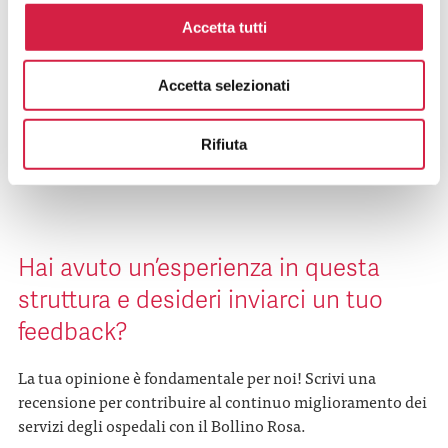
Come Posso Utilizzare I Servizi Offerti
Accetta tutti
Dall’ospedale Bollino Rosa?
Accetta selezionati
Quali Sono I Vantaggi Per La
Popolazione?
Rifiuta
Hai avuto un’esperienza in questa
struttura e desideri inviarci un tuo
feedback?
La tua opinione è fondamentale per noi! Scrivi una
recensione per contribuire al continuo miglioramento dei
servizi degli ospedali con il Bollino Rosa.