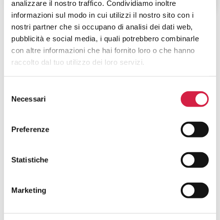
analizzare il nostro traffico. Condividiamo inoltre
informazioni sul modo in cui utilizzi il nostro sito con i
nostri partner che si occupano di analisi dei dati web,
pubblicità e social media, i quali potrebbero combinarle
con altre informazioni che hai fornito loro o che hanno
raccolto dal tuo utilizzo dei loro servizi.
FAQ SUGLI OSPEDALI BOLLINO
Selezione
Necessari
ROSA
del
consenso
Cosa Sono Gli Ospedali Bollino Rosa?
Preferenze
Come Viene Assegnato Il Bollino
Statistiche
Rosa?
Marketing
Come Riconosco Un Ospedale Bollino
Rosa?