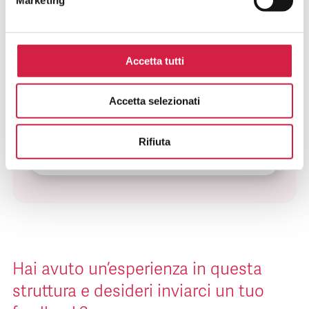
Rosa?
Come Riconosco Un Ospedale Bollino
Rosa?
Accetta tutti
Come Posso Utilizzare I Servizi Offerti
Accetta selezionati
Dall’ospedale Bollino Rosa?
Rifiuta
Quali Sono I Vantaggi Per La
Popolazione?
Hai avuto un’esperienza in questa
struttura e desideri inviarci un tuo