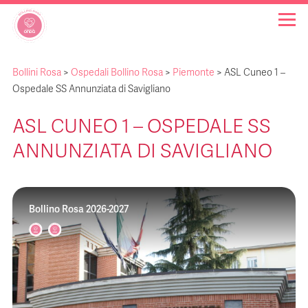
Bollini Rosa
>
Ospedali Bollino Rosa
>
Piemonte
>
ASL Cuneo 1 –
OSPEDALI BOLLINO ROSA
Ospedale SS Annunziata di Savigliano
ASL CUNEO 1 – OSPEDALE SS
INIZIATIVE
ANNUNZIATA DI SAVIGLIANO
NOTIZIE
Bollino Rosa 2026-2027
FAQ
CHI SIAMO