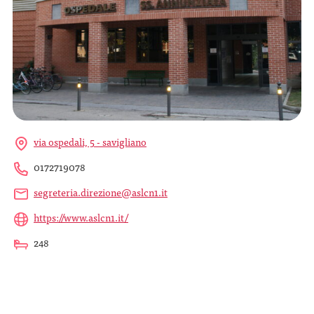
via ospedali, 5 - savigliano
0172719078
segreteria.direzione@aslcn1.it
https://www.aslcn1.it/
248