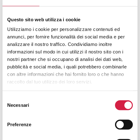
ROSA
Questo sito web utilizza i cookie
Cosa Sono Gli Ospedali Bollino Rosa?
Utilizziamo i cookie per personalizzare contenuti ed
annunci, per fornire funzionalità dei social media e per
Come Viene Assegnato Il Bollino
analizzare il nostro traffico. Condividiamo inoltre
Rosa?
informazioni sul modo in cui utilizzi il nostro sito con i
nostri partner che si occupano di analisi dei dati web,
Come Riconosco Un Ospedale Bollino
pubblicità e social media, i quali potrebbero combinarle
Rosa?
con altre informazioni che hai fornito loro o che hanno
raccolto dal tuo utilizzo dei loro servizi.
Come Posso Utilizzare I Servizi Offerti
Dall’ospedale Bollino Rosa?
Selezione
Necessari
del
Quali Sono I Vantaggi Per La
consenso
Popolazione?
Preferenze