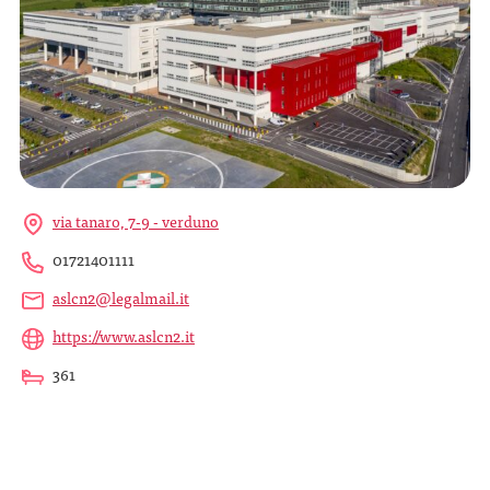
via tanaro, 7-9 - verduno
01721401111
aslcn2@legalmail.it
https://www.aslcn2.it
361