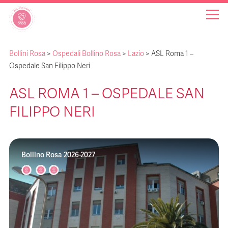
Bollini Rosa
>
Ospedali Bollino Rosa
>
Lazio
>
ASL Roma 1 –
OSPEDALI BOLLINO ROSA
Ospedale San Filippo Neri
ASL ROMA 1 – OSPEDALE SAN
INIZIATIVE
FILIPPO NERI
NOTIZIE
Bollino Rosa 2026-2027
FAQ
CHI SIAMO