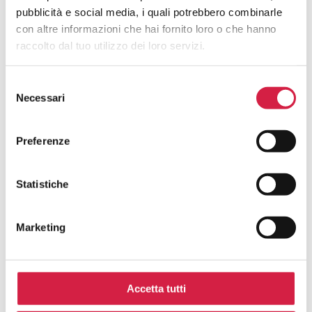
pubblicità e social media, i quali potrebbero combinarle
con altre informazioni che hai fornito loro o che hanno
FAQ SUGLI OSPEDALI BOLLINO
raccolto dal tuo utilizzo dei loro servizi.
ROSA
Selezione
Cosa Sono Gli Ospedali Bollino Rosa?
Necessari
del
consenso
Come Viene Assegnato Il Bollino
Preferenze
Rosa?
Statistiche
Come Riconosco Un Ospedale Bollino
Rosa?
Marketing
Come Posso Utilizzare I Servizi Offerti
Dall’ospedale Bollino Rosa?
Accetta tutti
Quali Sono I Vantaggi Per La
Popolazione?