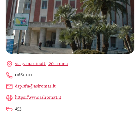
via g. martinotti, 20 - roma
0660101
dsp.sfn@aslroma1.it
https://www.aslroma1.it
453