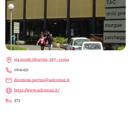
via monti tiburtini, 287 - roma
0641431
direzione.pertini@aslroma2.it
https://www.aslroma2.it/
373