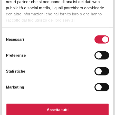
nostri partner che si occupano di analisi dei dati web,
Popolazione?
pubblicità e social media, i quali potrebbero combinarle
con altre informazioni che hai fornito loro o che hanno
raccolto dal tuo utilizzo dei loro servizi.
Selezione
Necessari
del
Hai avuto un’esperienza in questa
consenso
struttura e desideri inviarci un tuo
Preferenze
feedback?
La tua opinione è fondamentale per noi! Scrivi una
Statistiche
recensione per contribuire al continuo miglioramento dei
servizi degli ospedali con il Bollino Rosa.
Marketing
Nome e cognome*
Accetta tutti