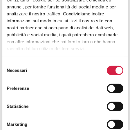
annunci, per fornire funzionalità dei social media e per
Come Riconosco Un Ospedale Bollino
Rosa?
analizzare il nostro traffico. Condividiamo inoltre
informazioni sul modo in cui utilizzi il nostro sito con i
nostri partner che si occupano di analisi dei dati web,
Come Posso Utilizzare I Servizi Offerti
pubblicità e social media, i quali potrebbero combinarle
Dall’ospedale Bollino Rosa?
con altre informazioni che hai fornito loro o che hanno
raccolto dal tuo utilizzo dei loro servizi.
Quali Sono I Vantaggi Per La
Popolazione?
Selezione
Necessari
del
consenso
Preferenze
Hai avuto un’esperienza in questa
Statistiche
struttura e desideri inviarci un tuo
feedback?
Marketing