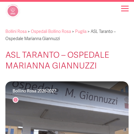
Bollini Rosa
>
Ospedali Bollino Rosa
>
Puglia
>
ASL Taranto –
OSPEDALI BOLLINO ROSA
Ospedale Marianna Giannuzzi
ASL TARANTO – OSPEDALE
INIZIATIVE
MARIANNA GIANNUZZI
NOTIZIE
Bollino Rosa 2026-2027
FAQ
CHI SIAMO