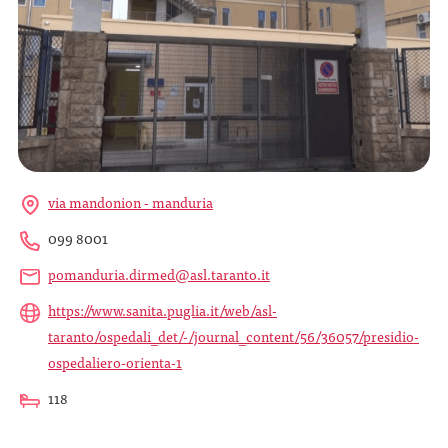
via mandonion - manduria
099 8001
pomanduria.dirmed@asl.taranto.it
https://www.sanita.puglia.it/web/asl-
taranto/ospedali_det/-/journal_content/56/36057/presidio-
ospedaliero-orienta-1
118