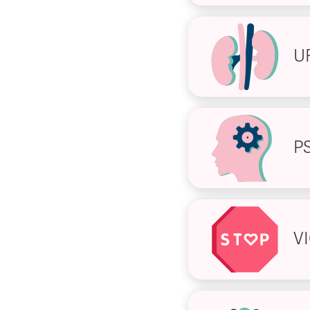
U
P
V