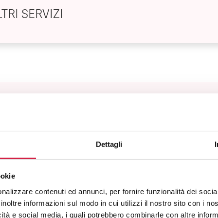
TRI SERVIZI
FAQ sugli ospedali Bollino Rosa
Dettagli
Cosa sono gli ospedali Bollino Rosa?
ookie
Come viene assegnato il Bollino Rosa?
nalizzare contenuti ed annunci, per fornire funzionalità dei socia
inoltre informazioni sul modo in cui utilizzi il nostro sito con i n
icità e social media, i quali potrebbero combinarle con altre inform