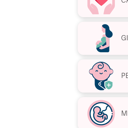
C
G
P
M