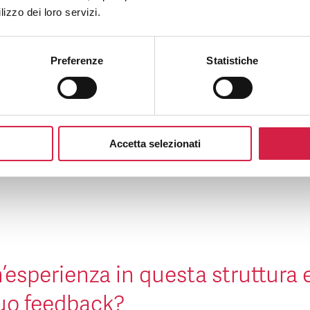
Come riconosco un ospedale Bollino Rosa?
lizzo dei loro servizi.
e posso utilizzare i servizi offerti dall’ospedale Bollino Rosa?
Preferenze
Statistiche
Quali sono i vantaggi per la popolazione?
Accetta selezionati
’esperienza in questa struttura 
tuo feedback?