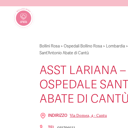
Bollini Rosa
>
Ospedali Bollino Rosa
>
Lombardia
Sant’Antonio Abate di Cantù
ASST LARIANA –
OSPEDALE SANT
ABATE DI CANT
Via Domea, 4 - Cantu
INDIRIZZO
031799111
TEL