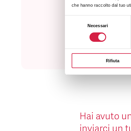
che hanno raccolto dal tuo uti
Selezione
Com
Necessari
del
consenso
Rifiuta
Hai avuto un
inviarci un 