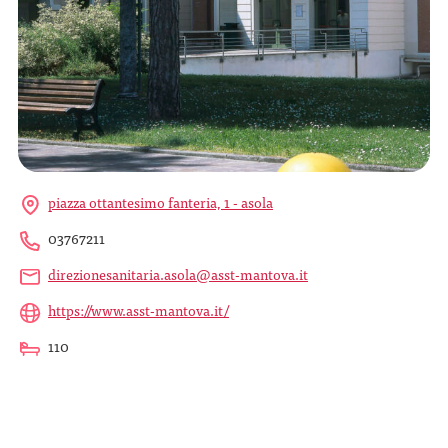
piazza ottantesimo fanteria, 1 - asola
03767211
direzionesanitaria.asola@asst-mantova.it
https://www.asst-mantova.it/
110