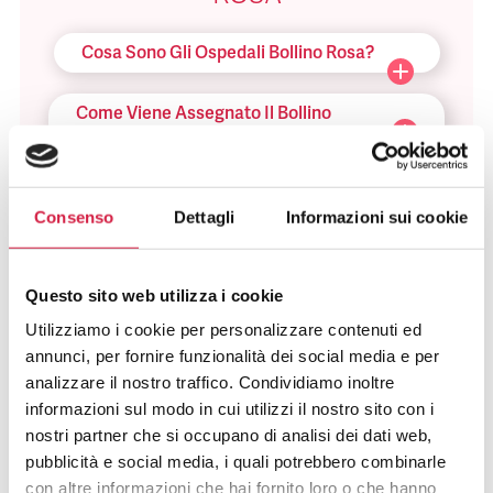
Cosa Sono Gli Ospedali Bollino Rosa?
Come Viene Assegnato Il Bollino
Rosa?
Come Riconosco Un Ospedale Bollino
Rosa?
Consenso
Dettagli
Informazioni sui cookie
Come Posso Utilizzare I Servizi Offerti
Questo sito web utilizza i cookie
Dall’ospedale Bollino Rosa?
Utilizziamo i cookie per personalizzare contenuti ed
annunci, per fornire funzionalità dei social media e per
Quali Sono I Vantaggi Per La
Popolazione?
analizzare il nostro traffico. Condividiamo inoltre
informazioni sul modo in cui utilizzi il nostro sito con i
nostri partner che si occupano di analisi dei dati web,
pubblicità e social media, i quali potrebbero combinarle
con altre informazioni che hai fornito loro o che hanno