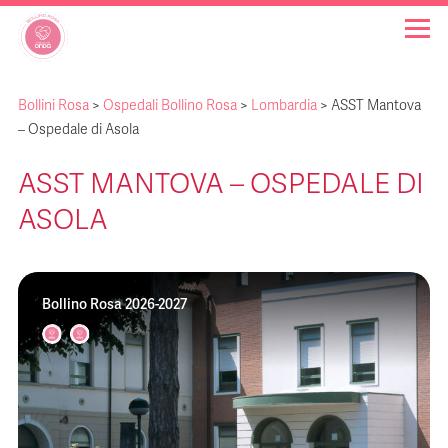
Bollini Rosa
>
Ospedali Bollino Rosa
>
Lombardia
>
ASST Mantova
OSPEDALI BOLLINO ROSA
– Ospedale di Asola
ASST MANTOVA – OSPEDALE DI
INIZIATIVE
ASOLA
NOTIZIE
Bollino Rosa 2026-2027
FAQ
CHI SIAMO