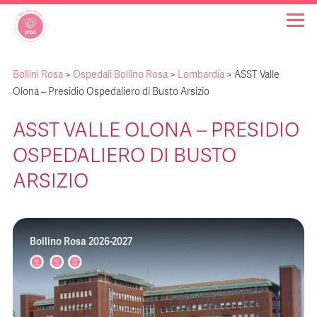
Bollini Rosa
>
Ospedali Bollino Rosa
>
Lombardia
>
ASST Valle
OSPEDALI BOLLINO ROSA
Olona – Presidio Ospedaliero di Busto Arsizio
ASST VALLE OLONA – PRESIDIO
INIZIATIVE
OSPEDALIERO DI BUSTO
NOTIZIE
ARSIZIO
FAQ
Bollino Rosa 2026-2027
CHI SIAMO