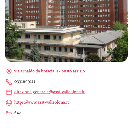
via arnaldo da brescia, 1 - busto arsizio
0331699111
direzione.generale@asst-valleolona.it
https://www.asst-valleolona.it
642