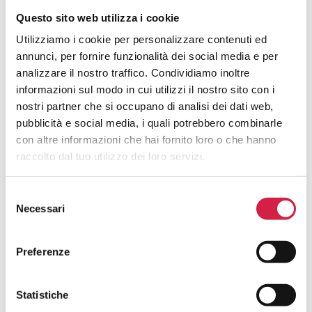
Cosa Sono Gli Ospedali Bollino Rosa?
Questo sito web utilizza i cookie
Utilizziamo i cookie per personalizzare contenuti ed
Come Viene Assegnato Il Bollino
annunci, per fornire funzionalità dei social media e per
Rosa?
analizzare il nostro traffico. Condividiamo inoltre
informazioni sul modo in cui utilizzi il nostro sito con i
Come Riconosco Un Ospedale Bollino
nostri partner che si occupano di analisi dei dati web,
Rosa?
pubblicità e social media, i quali potrebbero combinarle
con altre informazioni che hai fornito loro o che hanno
Come Posso Utilizzare I Servizi Offerti
raccolto dal tuo utilizzo dei loro servizi.
Dall’ospedale Bollino Rosa?
Selezione
Quali Sono I Vantaggi Per La
Necessari
del
Popolazione?
consenso
Preferenze
Statistiche