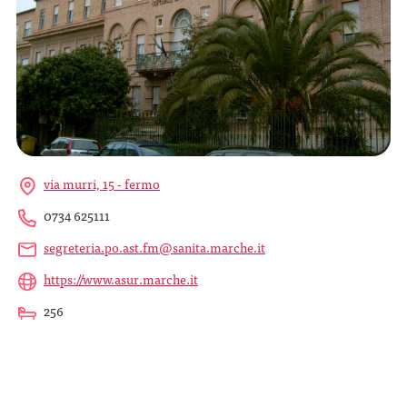
via murri, 15 - fermo
0734 625111
segreteria.po.ast.fm@sanita.marche.it
https://www.asur.marche.it
256