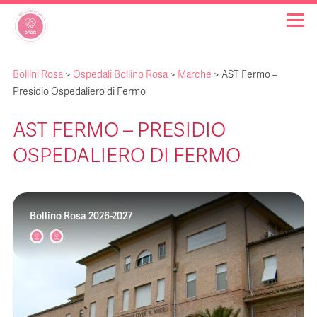
Bollini Rosa
>
Ospedali Bollino Rosa
>
Marche
>
AST Fermo –
OSPEDALI BOLLINO ROSA
Presidio Ospedaliero di Fermo
AST FERMO – PRESIDIO
INIZIATIVE
OSPEDALIERO DI FERMO
NOTIZIE
Bollino Rosa 2026-2027
FAQ
CHI SIAMO