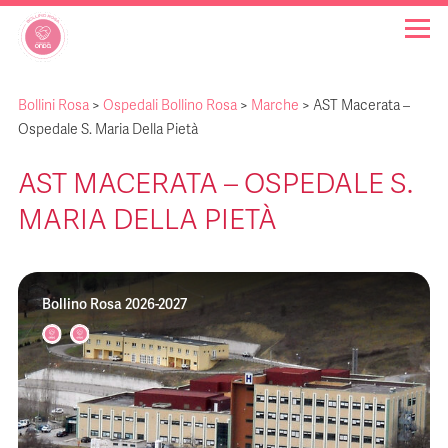
Bollini Rosa
>
Ospedali Bollino Rosa
>
Marche
>
AST Macerata –
OSPEDALI BOLLINO ROSA
Ospedale S. Maria Della Pietà
AST MACERATA – OSPEDALE S.
INIZIATIVE
MARIA DELLA PIETÀ
NOTIZIE
Bollino Rosa 2026-2027
FAQ
CHI SIAMO