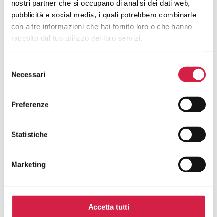
nostri partner che si occupano di analisi dei dati web,
Popolazione?
pubblicità e social media, i quali potrebbero combinarle
con altre informazioni che hai fornito loro o che hanno
raccolto dal tuo utilizzo dei loro servizi.
Selezione
Necessari
del
Hai avuto un’esperienza in questa
consenso
struttura e desideri inviarci un tuo
Preferenze
feedback?
La tua opinione è fondamentale per noi! Scrivi una
Statistiche
recensione per contribuire al continuo miglioramento dei
servizi degli ospedali con il Bollino Rosa.
Marketing
Nome e cognome*
Accetta tutti