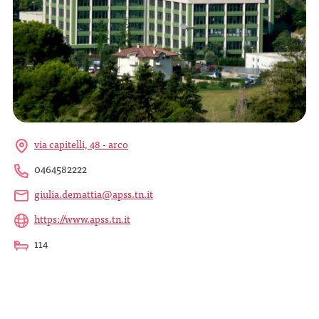
via capitelli, 48 - arco
0464582222
giulia.demattia@apss.tn.it
https://www.apss.tn.it
114