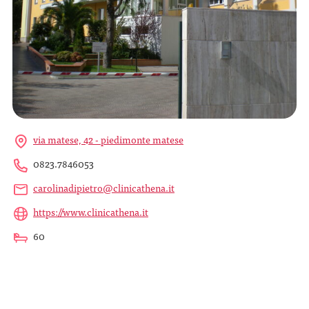
via matese, 42 - piedimonte matese
0823.7846053
carolinadipietro@clinicathena.it
https://www.clinicathena.it
60