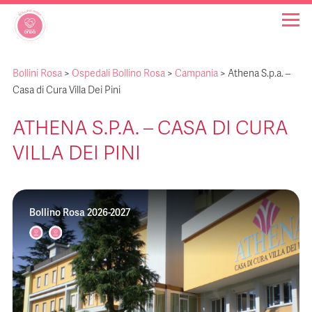
Bollini Rosa
>
Ospedali Bollino Rosa
>
Campania
>
Athena S.p.a. –
OSPEDALI BOLLINO ROSA
Casa di Cura Villa Dei Pini
ATHENA S.P.A. – CASA DI CURA
INIZIATIVE
VILLA DEI PINI
NOTIZIE
Bollino Rosa 2026-2027
FAQ
CHI SIAMO