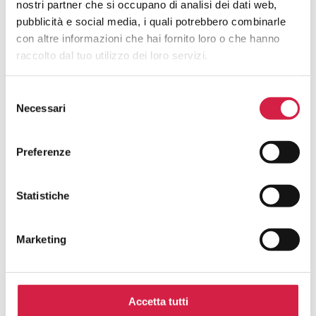
nostri partner che si occupano di analisi dei dati web,
Popolazione?
pubblicità e social media, i quali potrebbero combinarle
con altre informazioni che hai fornito loro o che hanno
raccolto dal tuo utilizzo dei loro servizi.
Selezione
Necessari
del
Hai avuto un’esperienza in questa
consenso
struttura e desideri inviarci un tuo
Preferenze
feedback?
La tua opinione è fondamentale per noi! Scrivi una
Statistiche
recensione per contribuire al continuo miglioramento dei
servizi degli ospedali con il Bollino Rosa.
Marketing
Nome e cognome*
Accetta tutti