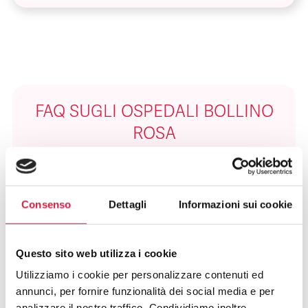
FAQ SUGLI OSPEDALI BOLLINO
ROSA
Cosa Sono Gli Ospedali Bollino Rosa?
Consenso
Dettagli
Informazioni sui cookie
Come Viene Assegnato Il Bollino
Rosa?
Questo sito web utilizza i cookie
Come Riconosco Un Ospedale Bollino
Rosa?
Utilizziamo i cookie per personalizzare contenuti ed
annunci, per fornire funzionalità dei social media e per
analizzare il nostro traffico. Condividiamo inoltre