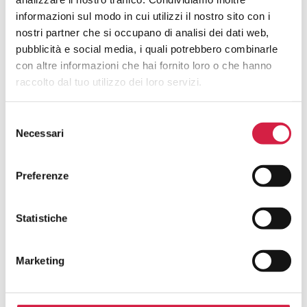
Come Posso Utilizzare I Servizi Offerti
Dall’ospedale Bollino Rosa?
informazioni sul modo in cui utilizzi il nostro sito con i
nostri partner che si occupano di analisi dei dati web,
pubblicità e social media, i quali potrebbero combinarle
Quali Sono I Vantaggi Per La
con altre informazioni che hai fornito loro o che hanno
Popolazione?
raccolto dal tuo utilizzo dei loro servizi.
Selezione
Necessari
del
consenso
Hai avuto un’esperienza in questa
Preferenze
struttura e desideri inviarci un tuo
feedback?
Statistiche
La tua opinione è fondamentale per noi! Scrivi una
Marketing
recensione per contribuire al continuo miglioramento dei
servizi degli ospedali con il Bollino Rosa.