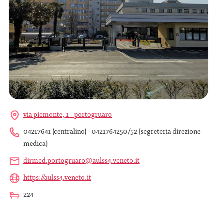
via piemonte, 1 - portogruaro
04217641 (centralino) - 0421764250/52 (segreteria direzione
medica)
dirmed.portogruaro@aulss4.veneto.it
https://aulss4.veneto.it
224