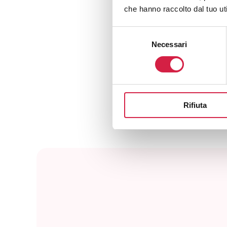
V
che hanno raccolto dal tuo uti
Selezione
Necessari
del
consenso
AL
Rifiuta