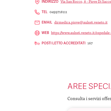
Via San Rocco, 8 - Piove Di Sacc
INDIRIZZO
0499718111
TEL
dirmedica.piove@aulss6.veneto.it
EMAIL
https://www.aulss6.veneto.it/ospedale-
WEB
167
POSTI LETTO ACCREDITATI
AREE SPECI
Consulta i servizi offe