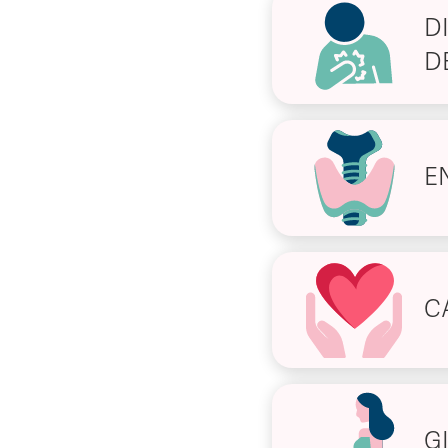
D
D
E
C
G