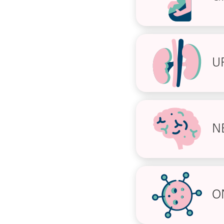
U
N
O