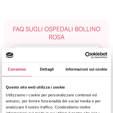
FAQ SUGLI OSPEDALI BOLLINO
ROSA
Cosa Sono Gli Ospedali Bollino Rosa?
Come Viene Assegnato Il Bollino
Rosa?
Consenso
Dettagli
Informazioni sui cookie
Come Riconosco Un Ospedale Bollino
Questo sito web utilizza i cookie
Rosa?
Utilizziamo i cookie per personalizzare contenuti ed
annunci, per fornire funzionalità dei social media e per
Come Posso Utilizzare I Servizi Offerti
Dall’ospedale Bollino Rosa?
analizzare il nostro traffico. Condividiamo inoltre