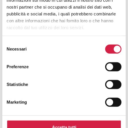
informazioni sul modo in cui utilizzi il nostro sito con i
nostri partner che si occupano di analisi dei dati web,
Quali Sono I Vantaggi Per La
pubblicità e social media, i quali potrebbero combinarle
Popolazione?
con altre informazioni che hai fornito loro o che hanno
raccolto dal tuo utilizzo dei loro servizi.
Selezione
Necessari
del
consenso
Hai avuto un’esperienza in questa
Preferenze
struttura e desideri inviarci un tuo
feedback?
Statistiche
La tua opinione è fondamentale per noi! Scrivi una
recensione per contribuire al continuo miglioramento dei
Marketing
servizi degli ospedali con il Bollino Rosa.
Nome e cognome*
Accetta tutti