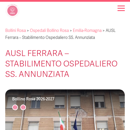
Bollini Rosa
>
Ospedali Bollino Rosa
>
Emilia-Romagna
>
AUSL
OSPEDALI BOLLINO ROSA
Ferrara – Stabilimento Ospedaliero SS. Annunziata
AUSL FERRARA –
INIZIATIVE
STABILIMENTO OSPEDALIERO
NOTIZIE
SS. ANNUNZIATA
FAQ
Bollino Rosa 2026-2027
CHI SIAMO