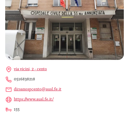
via vicini, 2 - cento
0516838218
dirsanospcento@ausl.fe.it
https://www.ausl.fe.it/
155