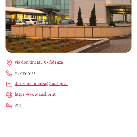
via don tincati, 5 - fidenza
0524515111
direzionefidenza@ausl.pr.it
https://www.ausl.pr.it
214