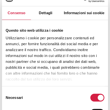
Consenso
Dettagli
Informazioni sui cookie
FAQ SUGLI OSPEDALI BOLLINO
Questo sito web utilizza i cookie
ROSA
Utilizziamo i cookie per personalizzare contenuti ed
annunci, per fornire funzionalità dei social media e per
analizzare il nostro traffico. Condividiamo inoltre
Cosa Sono Gli Ospedali Bollino Rosa?
informazioni sul modo in cui utilizzi il nostro sito con i
nostri partner che si occupano di analisi dei dati web,
Come Viene Assegnato Il Bollino
pubblicità e social media, i quali potrebbero combinarle
Rosa?
con altre informazioni che hai fornito loro o che hanno
raccolto dal tuo utilizzo dei loro servizi.
Come Riconosco Un Ospedale Bollino
Rosa?
Selezione
Necessari
del
Come Posso Utilizzare I Servizi Offerti
consenso
Dall’ospedale Bollino Rosa?