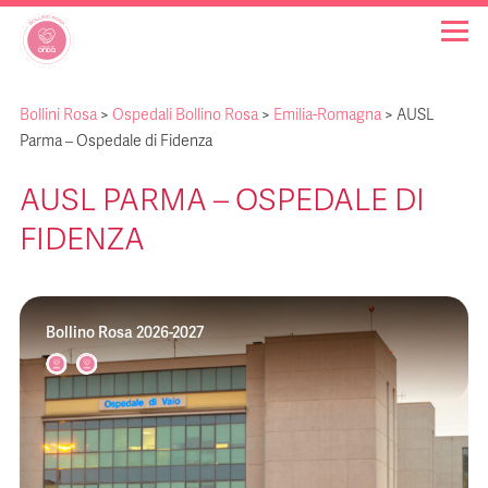
Bollini Rosa
>
Ospedali Bollino Rosa
>
Emilia-Romagna
>
AUSL
OSPEDALI BOLLINO ROSA
Parma – Ospedale di Fidenza
AUSL PARMA – OSPEDALE DI
INIZIATIVE
FIDENZA
NOTIZIE
Bollino Rosa 2026-2027
FAQ
CHI SIAMO