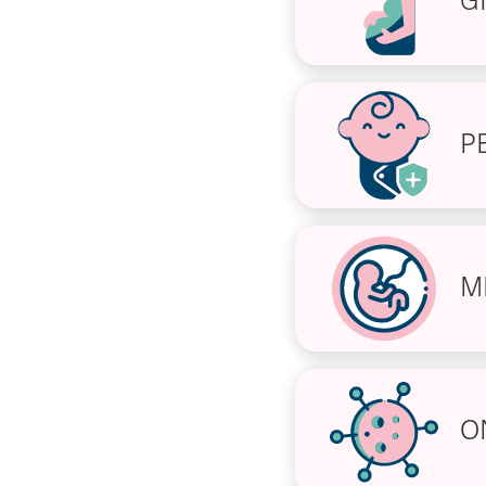
G
P
M
O