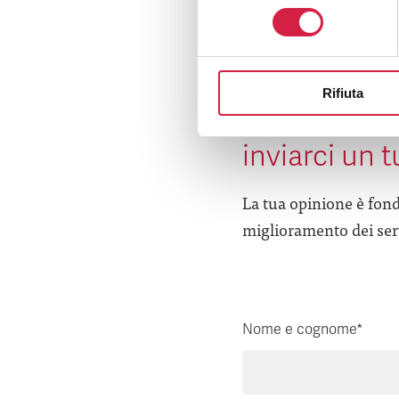
consenso
Rifiuta
Hai avuto un
inviarci un 
La tua opinione è fond
miglioramento dei serv
Nome e cognome*