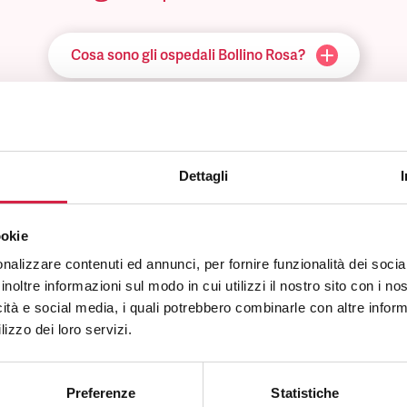
Cosa sono gli ospedali Bollino Rosa?
Come viene assegnato il Bollino Rosa?
Come riconosco un ospedale Bollino Rosa?
Dettagli
e posso utilizzare i servizi offerti dall’ospedale Bollino Rosa?
ookie
nalizzare contenuti ed annunci, per fornire funzionalità dei socia
inoltre informazioni sul modo in cui utilizzi il nostro sito con i n
Quali sono i vantaggi per la popolazione?
icità e social media, i quali potrebbero combinarle con altre inform
lizzo dei loro servizi.
Preferenze
Statistiche