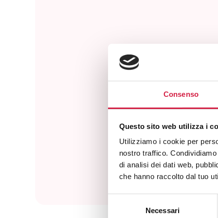
Consenso
Com
Questo sito web utilizza i c
Utilizziamo i cookie per perso
nostro traffico. Condividiamo 
di analisi dei dati web, pubbl
che hanno raccolto dal tuo uti
Selezione
Necessari
del