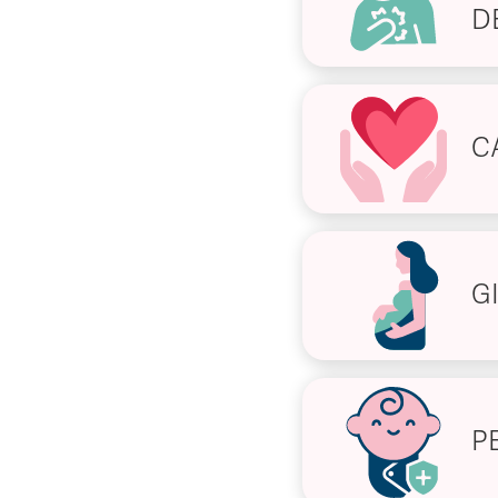
D
C
G
P