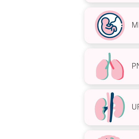
M
P
U