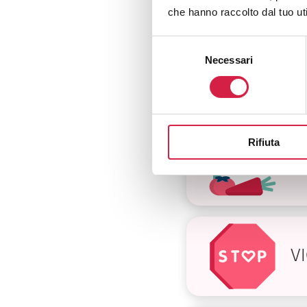
che hanno raccolto dal tuo uti
Selezione
Necessari
del
D
consenso
Rifiuta
D
V