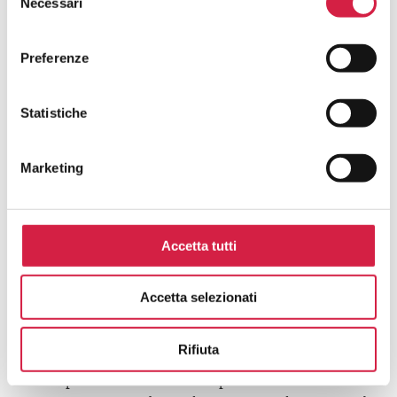
Necessari
del
Rosa?
consenso
Preferenze
Come Posso Utilizzare I Servizi Offerti
Dall’ospedale Bollino Rosa?
Statistiche
Quali Sono I Vantaggi Per La
Popolazione?
Marketing
Accetta tutti
Hai avuto un’esperienza in questa
Accetta selezionati
struttura e desideri inviarci un tuo
feedback?
Rifiuta
La tua opinione è fondamentale per noi! Scrivi una