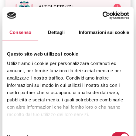
ALTRI SERVIZI
Consenso
Dettagli
Informazioni sui cookie
Questo sito web utilizza i cookie
Utilizziamo i cookie per personalizzare contenuti ed
FAQ SUGLI OSPEDALI BOLLINO
annunci, per fornire funzionalità dei social media e per
ROSA
analizzare il nostro traffico. Condividiamo inoltre
informazioni sul modo in cui utilizzi il nostro sito con i
nostri partner che si occupano di analisi dei dati web,
Cosa Sono Gli Ospedali Bollino Rosa?
pubblicità e social media, i quali potrebbero combinarle
con altre informazioni che hai fornito loro o che hanno
Come Viene Assegnato Il Bollino
raccolto dal tuo utilizzo dei loro servizi.
Rosa?
Selezione
Come Riconosco Un Ospedale Bollino