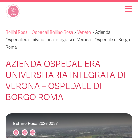
Bollini Rosa
>
Ospedali Bollino Rosa
>
Veneto
>
Azienda
OSPEDALI BOLLINO ROSA
Ospedaliera Universitaria Integrata di Verona – Ospedale di Borgo
Roma
INIZIATIVE
AZIENDA OSPEDALIERA
UNIVERSITARIA INTEGRATA DI
NOTIZIE
VERONA – OSPEDALE DI
FAQ
BORGO ROMA
CHI SIAMO
Bollino Rosa 2026-2027