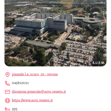
piazzale l.a. scuro, 10 - verona
0458121111
direzione.generale@aovr.veneto.it
https://www.aovr.veneto.it
395