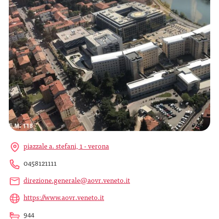
piazzale a. stefani, 1 - verona
0458121111
direzione.generale@aovr.veneto.it
https://www.aovr.veneto.it
944