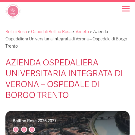
Bollini Rosa
>
Ospedali Bollino Rosa
>
Veneto
>
Azienda
OSPEDALI BOLLINO ROSA
Ospedaliera Universitaria Integrata di Verona – Ospedale di Borgo
Trento
INIZIATIVE
AZIENDA OSPEDALIERA
UNIVERSITARIA INTEGRATA DI
NOTIZIE
VERONA – OSPEDALE DI
FAQ
BORGO TRENTO
CHI SIAMO
Bollino Rosa 2026-2027