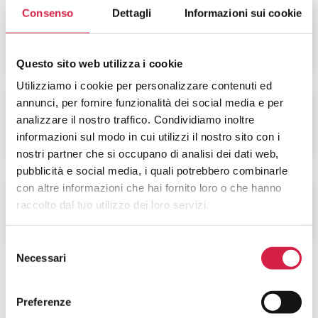
Consenso
Dettagli
Informazioni sui cookie
DIETOLOGIA
Questo sito web utilizza i cookie
Utilizziamo i cookie per personalizzare contenuti ed
annunci, per fornire funzionalità dei social media e per
VIOLENZA SULLA
analizzare il nostro traffico. Condividiamo inoltre
DONNA
informazioni sul modo in cui utilizzi il nostro sito con i
nostri partner che si occupano di analisi dei dati web,
pubblicità e social media, i quali potrebbero combinarle
con altre informazioni che hai fornito loro o che hanno
raccolto dal tuo utilizzo dei loro servizi.
ALTRI SERVIZI
Selezione
Necessari
del
consenso
Preferenze