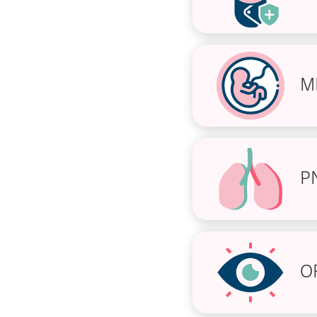
M
P
O