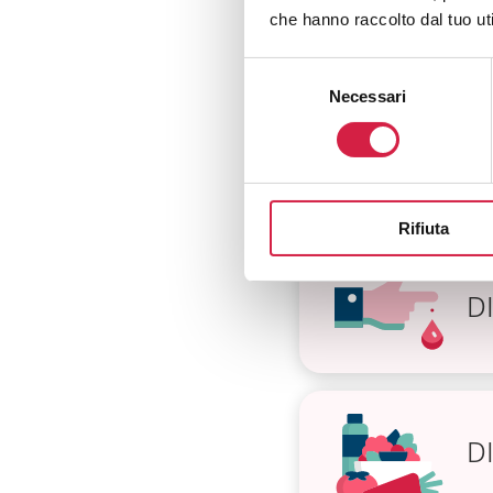
O
che hanno raccolto dal tuo uti
Selezione
Necessari
del
consenso
D
Rifiuta
D
D