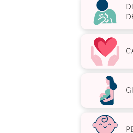
D
D
C
G
P