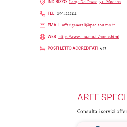
Largo Del Pozzo, 71 - Modena
INDIRIZZO
0594222111
TEL
affarigenerali@pec.aou.mo.it
EMAIL
https://www.aou.mo.it/home.html
WEB
643
POSTI LETTO ACCREDITATI
AREE SPECI
Consulta i servizi offe