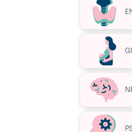
E
G
N
P