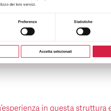
lizzo dei loro servizi.
Come riconosco un ospedale Bollino Rosa?
Preferenze
Statistiche
e posso utilizzare i servizi offerti dall’ospedale Bollino Rosa?
Quali sono i vantaggi per la popolazione?
Accetta selezionati
’esperienza in questa struttura 