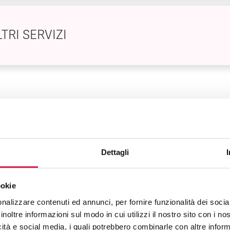
TRI SERVIZI
FAQ sugli ospedali Bollino Rosa
Dettagli
Cosa sono gli ospedali Bollino Rosa?
ookie
nalizzare contenuti ed annunci, per fornire funzionalità dei socia
inoltre informazioni sul modo in cui utilizzi il nostro sito con i n
Come viene assegnato il Bollino Rosa?
icità e social media, i quali potrebbero combinarle con altre inform