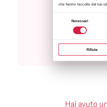
che hanno raccolto dal tuo uti
Selezione
Necessari
del
Com
consenso
Rifiuta
Hai avuto un