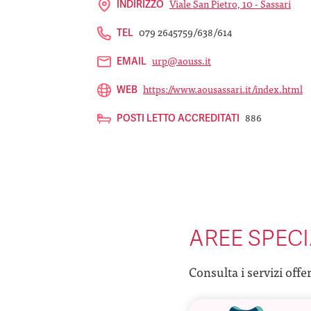
Viale San Pietro, 10 - Sassari
INDIRIZZO
079 2645759/638/614
TEL
urp@aouss.it
EMAIL
https://www.aousassari.it/index.html
WEB
886
POSTI LETTO ACCREDITATI
AREE SPECI
Consulta i servizi offe