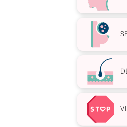
S
D
V