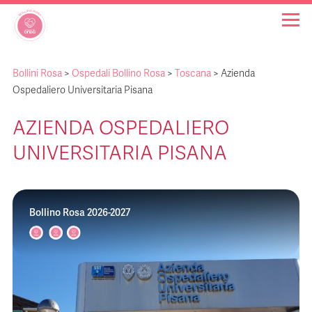
Bollini Rosa
>
Ospedali Bollino Rosa
>
Toscana
>
Azienda
OSPEDALI BOLLINO ROSA
Ospedaliero Universitaria Pisana
AZIENDA OSPEDALIERO
INIZIATIVE
UNIVERSITARIA PISANA
NOTIZIE
Bollino Rosa 2026-2027
FAQ
CHI SIAMO