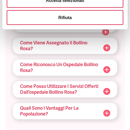
Accetta selezionati
FAQ SUGLI OSPEDALI BOLLINO
ROSA
Rifiuta
Cosa Sono Gli Ospedali Bollino Rosa?
Come Viene Assegnato Il Bollino
Rosa?
Come Riconosco Un Ospedale Bollino
Rosa?
Come Posso Utilizzare I Servizi Offerti
Dall’ospedale Bollino Rosa?
Quali Sono I Vantaggi Per La
Popolazione?