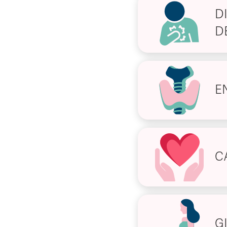
D
D
E
C
G