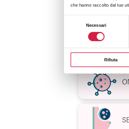
O
che hanno raccolto dal tuo uti
Selezione
Necessari
del
consenso
R
Rifiuta
O
S