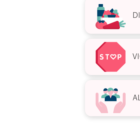
D
V
AL