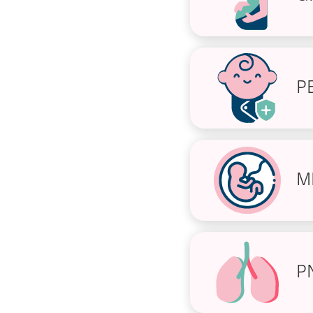
P
M
P