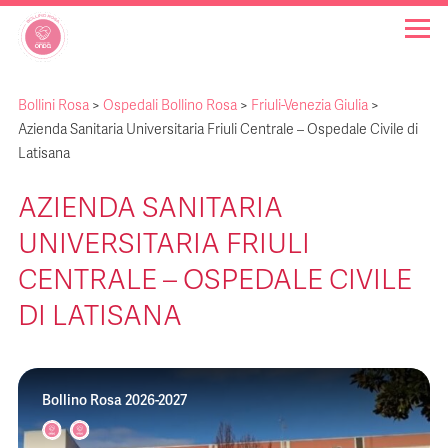
Bollini Rosa
>
Ospedali Bollino Rosa
>
Friuli-Venezia Giulia
>
OSPEDALI BOLLINO ROSA
Azienda Sanitaria Universitaria Friuli Centrale – Ospedale Civile di
Latisana
INIZIATIVE
AZIENDA SANITARIA
UNIVERSITARIA FRIULI
NOTIZIE
CENTRALE – OSPEDALE CIVILE
FAQ
DI LATISANA
CHI SIAMO
Bollino Rosa 2026-2027