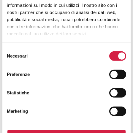
informazioni sul modo in cui utilizzi il nostro sito con i
nostri partner che si occupano di analisi dei dati web,
pubblicità e social media, i quali potrebbero combinarle
con altre informazioni che hai fornito loro o che hanno
raccolto dal tuo utilizzo dei loro servizi.
FAQ SUGLI OSPEDALI BOLLINO
Selezione
ROSA
Necessari
del
consenso
Cosa Sono Gli Ospedali Bollino Rosa?
Preferenze
Come Viene Assegnato Il Bollino
Rosa?
Statistiche
Come Riconosco Un Ospedale Bollino
Marketing
Rosa?
Come Posso Utilizzare I Servizi Offerti