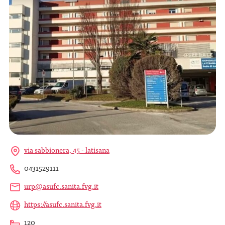
via sabbionera, 45 - latisana
0431529111
urp@asufc.sanita.fvg.it
https://asufc.sanita.fvg.it
120