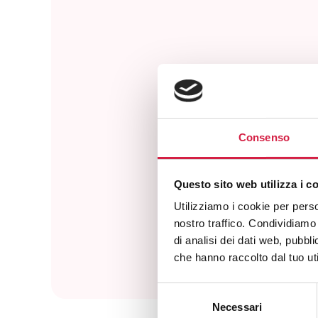
Consenso
Com
Questo sito web utilizza i c
Utilizziamo i cookie per perso
nostro traffico. Condividiamo 
di analisi dei dati web, pubbl
che hanno raccolto dal tuo uti
Selezione
Necessari
del