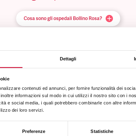
Cosa sono gli ospedali Bollino Rosa?
Come viene assegnato il Bollino Rosa?
Come riconosco un ospedale Bollino Rosa?
Dettagli
e posso utilizzare i servizi offerti dall’ospedale Bollino Rosa?
ookie
nalizzare contenuti ed annunci, per fornire funzionalità dei socia
inoltre informazioni sul modo in cui utilizzi il nostro sito con i n
Quali sono i vantaggi per la popolazione?
icità e social media, i quali potrebbero combinarle con altre inform
lizzo dei loro servizi.
Preferenze
Statistiche