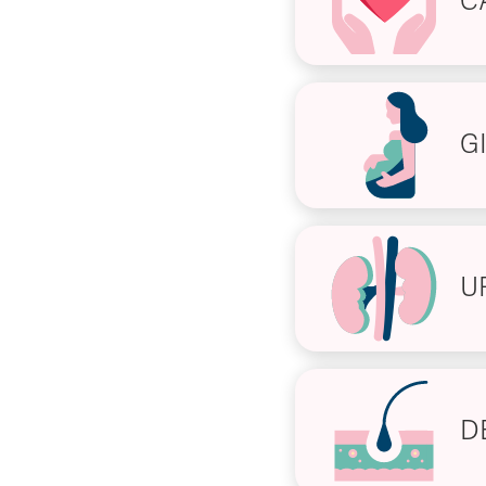
C
G
U
D