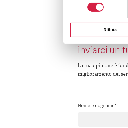
consenso
Rifiuta
Hai avuto un
inviarci un 
La tua opinione è fond
miglioramento dei serv
Nome e cognome*