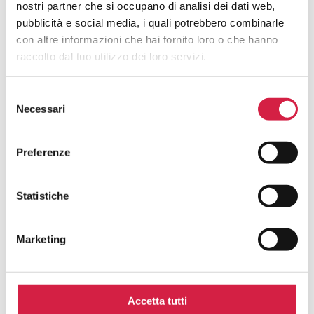
Quali Sono I Vantaggi Per La
nostri partner che si occupano di analisi dei dati web,
Popolazione?
pubblicità e social media, i quali potrebbero combinarle
con altre informazioni che hai fornito loro o che hanno
raccolto dal tuo utilizzo dei loro servizi.
Selezione
Necessari
del
Hai avuto un’esperienza in questa
consenso
struttura e desideri inviarci un tuo
Preferenze
feedback?
Statistiche
La tua opinione è fondamentale per noi! Scrivi una
recensione per contribuire al continuo miglioramento dei
servizi degli ospedali con il Bollino Rosa.
Marketing
Nome e cognome*
Accetta tutti